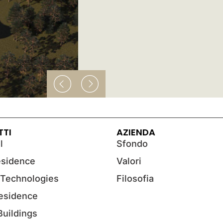
TTI
AZIENDA
l
Sfondo
esidence
Valori
 Technologies
Filosofia
Residence
 Buildings